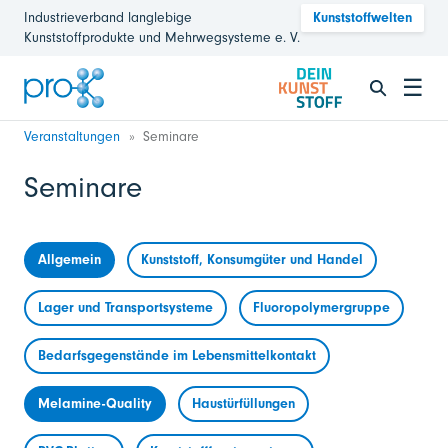
Industrieverband langlebige
Kunststoffwelten
Kunststoffprodukte und Mehrwegsysteme e. V.
☰
Veranstaltungen
Seminare
Seminare
Allgemein
Kunststoff, Konsumgüter und Handel
Lager und Transportsysteme
Fluoropolymergruppe
Bedarfsgegenstände im Lebensmittelkontakt
Melamine-Quality
Haustürfüllungen