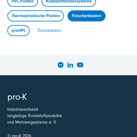
PVC-Platten
Kunststofffenstersysteme
Thermoplastische Platten
Flaschenkasten
proHPL
Zurücksetzen
pro-K
Industrieverband
langlebige Kunststoffprodukte
und Mehrwegsysteme e. V.
© pro-K 2026