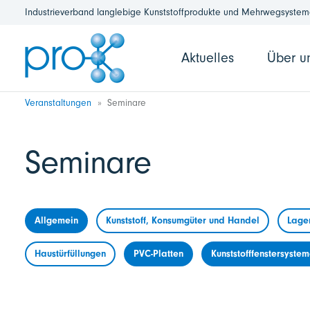
Industrieverband langlebige Kunststoffprodukte und Mehrwegsysteme
Aktuelles
Über u
Veranstaltungen
Seminare
Seminare
Allgemein
Kunststoff, Konsumgüter und Handel
Lage
Haustürfüllungen
PVC-Platten
Kunststofffenstersyste