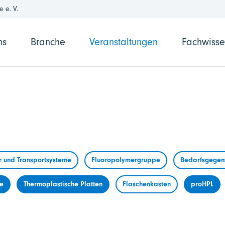
 e. V.
ns
Branche
Veranstaltungen
Fachwiss
r und Transportsysteme
Fluoropolymergruppe
Bedarfsgegens
me
Thermoplastische Platten
Flaschenkasten
proHPL