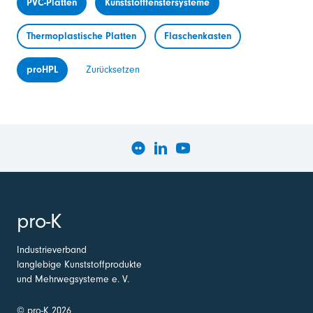
PVC-Platten
Kunststofffenstersysteme
Thermoplastische Platten
Flaschenkasten
proHPL
Zurücksetzen
pro-K
Industrieverband
langlebige Kunststoffprodukte
und Mehrwegsysteme e. V.
© pro-K 2026