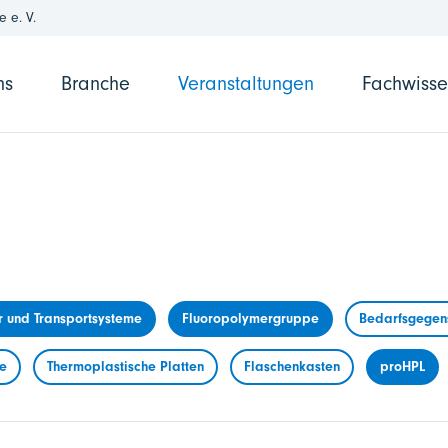
 e. V.
ns
Branche
Veranstaltungen
Fachwiss
r und Transportsysteme
Fluoropolymergruppe
Bedarfsgegens
me
Thermoplastische Platten
Flaschenkasten
proHPL