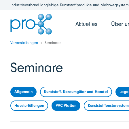
Industrieverband langlebige Kunststoffprodukte und Mehrwegsysteme
Aktuelles
Über u
Veranstaltungen
Seminare
Seminare
Allgemein
Kunststoff, Konsumgüter und Handel
Lage
Haustürfüllungen
PVC-Platten
Kunststofffenstersyste