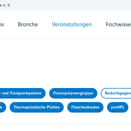
 e. V.
ns
Branche
Veranstaltungen
Fachwiss
r und Transportsysteme
Fluoropolymergruppe
Bedarfsgegens
me
Thermoplastische Platten
Flaschenkasten
proHPL