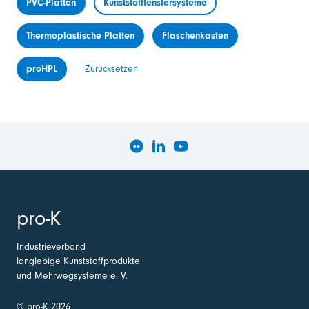
PVC-Platten
Kunststofffenstersysteme
Thermoplastische Platten
Flaschenkasten
proHPL
Zurücksetzen
pro-K
Industrieverband
langlebige Kunststoffprodukte
und Mehrwegsysteme e. V.
© pro-K 2026