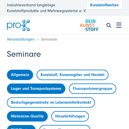
Industrieverband langlebige
Kunststoffwelten
Kunststoffprodukte und Mehrwegsysteme e. V.
☰
Veranstaltungen
Seminare
Seminare
Allgemein
Kunststoff, Konsumgüter und Handel
Lager und Transportsysteme
Fluoropolymergruppe
Bedarfsgegenstände im Lebensmittelkontakt
Melamine-Quality
Haustürfüllungen