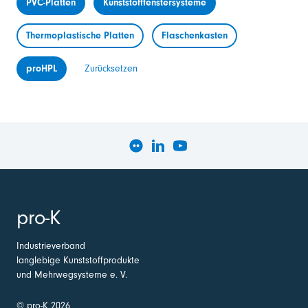
PVC-Platten
Kunststofffenstersysteme
Thermoplastische Platten
Flaschenkasten
proHPL
Zurücksetzen
pro-K
Industrieverband
langlebige Kunststoffprodukte
und Mehrwegsysteme e. V.
© pro-K 2026