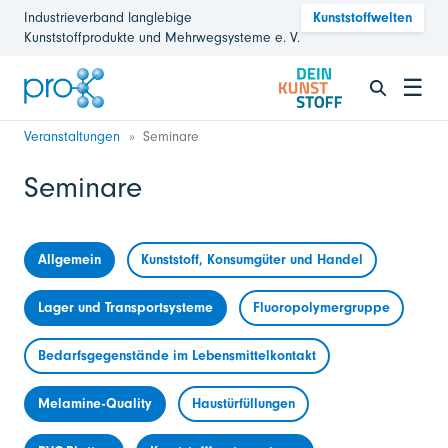
Industrieverband langlebige
Kunststoffwelten
Kunststoffprodukte und Mehrwegsysteme e. V.
☰
Veranstaltungen
Seminare
Seminare
Allgemein
Kunststoff, Konsumgüter und Handel
Lager und Transportsysteme
Fluoropolymergruppe
Bedarfsgegenstände im Lebensmittelkontakt
Melamine-Quality
Haustürfüllungen