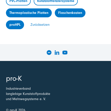
PVC-Platten
Kunststofffenstersysteme
Thermoplastische Platten
Flaschenkasten
proHPL
Zurücksetzen
pro-K
Industrieverband
langlebige Kunststoffprodukte
und Mehrwegsysteme e. V.
© pro-K 2026