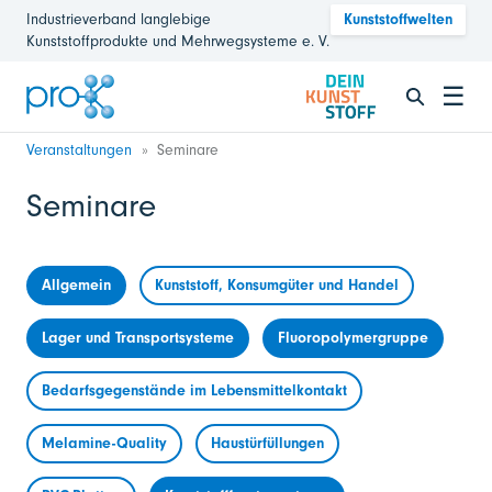
Industrieverband langlebige
Kunststoffwelten
Kunststoffprodukte und Mehrwegsysteme e. V.
☰
Veranstaltungen
Seminare
Seminare
Allgemein
Kunststoff, Konsumgüter und Handel
Lager und Transportsysteme
Fluoropolymergruppe
Bedarfsgegenstände im Lebensmittelkontakt
Melamine-Quality
Haustürfüllungen