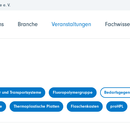
 e. V.
ns
Branche
Veranstaltungen
Fachwiss
r und Transportsysteme
Fluoropolymergruppe
Bedarfsgegens
me
Thermoplastische Platten
Flaschenkasten
proHPL