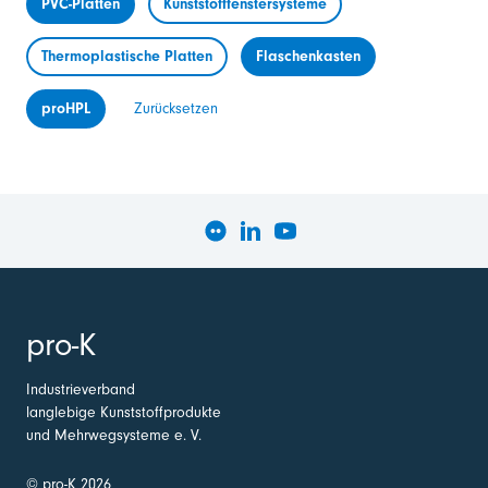
PVC-Platten
Kunststofffenstersysteme
Thermoplastische Platten
Flaschenkasten
proHPL
Zurücksetzen
pro-K
Industrieverband
langlebige Kunststoffprodukte
und Mehrwegsysteme e. V.
© pro-K 2026