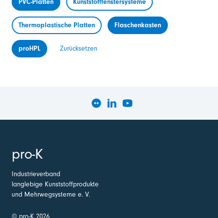
PVC-Platten
Kunststofffenstersysteme
Thermoplastische Platten
Flaschenkasten
proHPL
Zurücksetzen
pro-K
Industrieverband
langlebige Kunststoffprodukte
und Mehrwegsysteme e. V.
© pro-K 2026