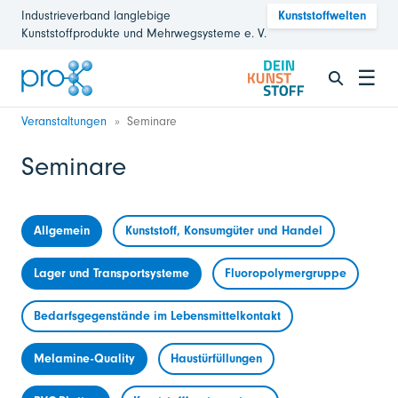
Industrieverband langlebige
Kunststoffwelten
Kunststoffprodukte und Mehrwegsysteme e. V.
☰
Veranstaltungen
Seminare
Seminare
Allgemein
Kunststoff, Konsumgüter und Handel
Lager und Transportsysteme
Fluoropolymergruppe
Bedarfsgegenstände im Lebensmittelkontakt
Melamine-Quality
Haustürfüllungen