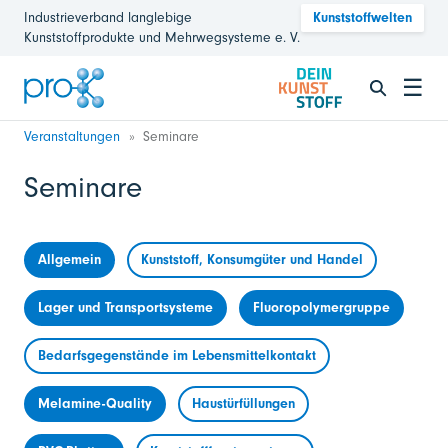
Industrieverband langlebige
Kunststoffwelten
Kunststoffprodukte und Mehrwegsysteme e. V.
☰
Veranstaltungen
Seminare
Seminare
Allgemein
Kunststoff, Konsumgüter und Handel
Lager und Transportsysteme
Fluoropolymergruppe
Bedarfsgegenstände im Lebensmittelkontakt
Melamine-Quality
Haustürfüllungen