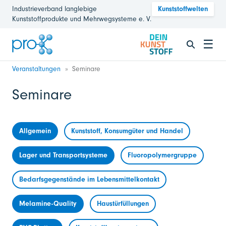
Industrieverband langlebige
Kunststoffwelten
Kunststoffprodukte und Mehrwegsysteme e. V.
☰
Veranstaltungen
Seminare
Seminare
Allgemein
Kunststoff, Konsumgüter und Handel
Lager und Transportsysteme
Fluoropolymergruppe
Bedarfsgegenstände im Lebensmittelkontakt
Melamine-Quality
Haustürfüllungen