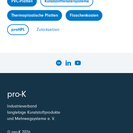
PVC-Platten
Kunststofffenstersysteme
Thermoplastische Platten
Flaschenkasten
proHPL
Zurücksetzen
pro-K
Industrieverband
langlebige Kunststoffprodukte
und Mehrwegsysteme e. V.
© pro-K 2026