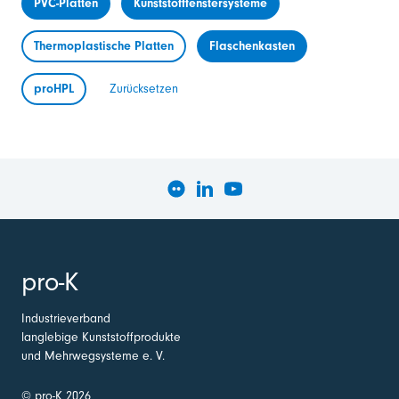
PVC-Platten
Kunststofffenstersysteme
Thermoplastische Platten
Flaschenkasten
proHPL
Zurücksetzen
pro-K
Industrieverband
langlebige Kunststoffprodukte
und Mehrwegsysteme e. V.
© pro-K 2026