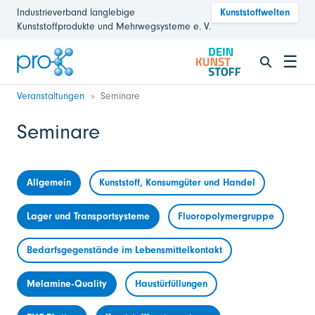
Industrieverband langlebige
Kunststoffwelten
Kunststoffprodukte und Mehrwegsysteme e. V.
☰
Veranstaltungen
Seminare
Seminare
Allgemein
Kunststoff, Konsumgüter und Handel
Lager und Transportsysteme
Fluoropolymergruppe
Bedarfsgegenstände im Lebensmittelkontakt
Melamine-Quality
Haustürfüllungen