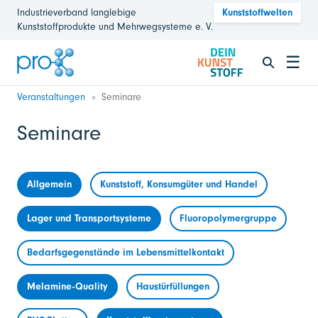
Industrieverband langlebige
Kunststoffwelten
Kunststoffprodukte und Mehrwegsysteme e. V.
☰
Veranstaltungen
Seminare
Seminare
Allgemein
Kunststoff, Konsumgüter und Handel
Lager und Transportsysteme
Fluoropolymergruppe
Bedarfsgegenstände im Lebensmittelkontakt
Melamine-Quality
Haustürfüllungen