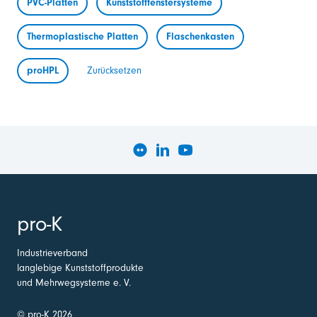
PVC-Platten
Kunststofffenstersysteme
Thermoplastische Platten
Flaschenkasten
proHPL
Zurücksetzen
pro-K
Industrieverband
langlebige Kunststoffprodukte
und Mehrwegsysteme e. V.
© pro-K 2026