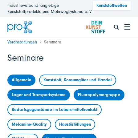
Industrieverband langlebige
Kunststoffwelten
Kunststoffprodukte und Mehrwegsysteme e. V.
☰
Veranstaltungen
Seminare
Seminare
Allgemein
Kunststoff, Konsumgüter und Handel
Lager und Transportsysteme
Fluoropolymergruppe
Bedarfsgegenstände im Lebensmittelkontakt
Melamine-Quality
Haustürfüllungen