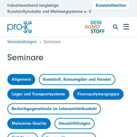
Industrieverband langlebige
Kunststoffwelten
Kunststoffprodukte und Mehrwegsysteme e. V.
☰
Veranstaltungen
Seminare
Seminare
Allgemein
Kunststoff, Konsumgüter und Handel
Lager und Transportsysteme
Fluoropolymergruppe
Bedarfsgegenstände im Lebensmittelkontakt
Melamine-Quality
Haustürfüllungen