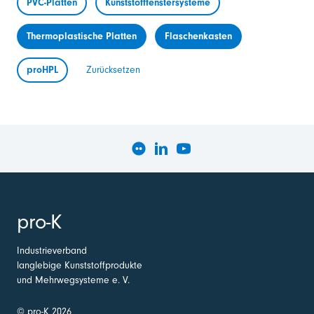
PVC-Platten
Kunststofffenstersysteme
Thermoplastische Platten
Flaschenkasten
proHPL
Zurücksetzen
pro-K
Industrieverband
langlebige Kunststoffprodukte
und Mehrwegsysteme e. V.
© pro-K 2026