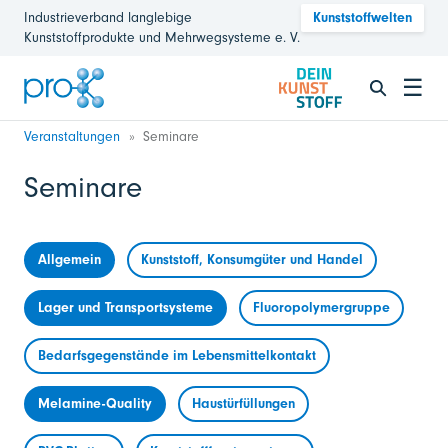
Industrieverband langlebige
Kunststoffwelten
Kunststoffprodukte und Mehrwegsysteme e. V.
☰
Veranstaltungen
Seminare
Seminare
Allgemein
Kunststoff, Konsumgüter und Handel
Lager und Transportsysteme
Fluoropolymergruppe
Bedarfsgegenstände im Lebensmittelkontakt
Melamine-Quality
Haustürfüllungen