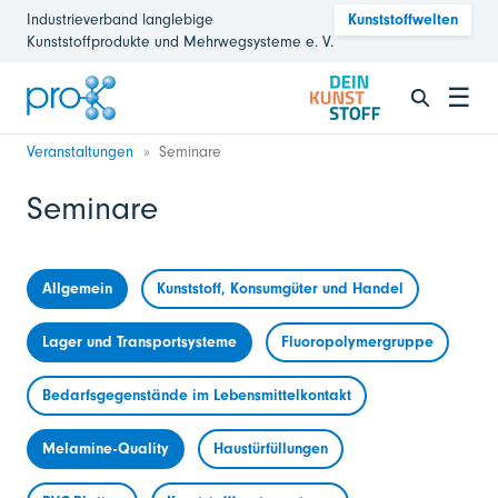
Industrieverband langlebige
Kunststoffwelten
Kunststoffprodukte und Mehrwegsysteme e. V.
☰
Veranstaltungen
Seminare
Seminare
Allgemein
Kunststoff, Konsumgüter und Handel
Lager und Transportsysteme
Fluoropolymergruppe
Bedarfsgegenstände im Lebensmittelkontakt
Melamine-Quality
Haustürfüllungen