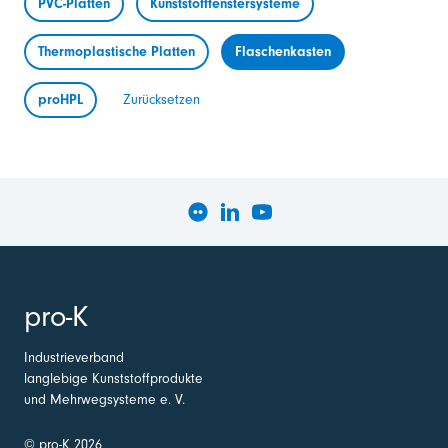
PVC-Platten
Kunststofffenstersysteme
Thermoplastische Platten
Flaschenkasten
proHPL
Zurücksetzen
pro-K
Industrieverband
langlebige Kunststoffprodukte
und Mehrwegsysteme e. V.
© pro-K 2026