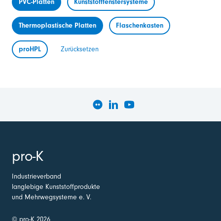
PVC-Platten
Kunststofffenstersysteme
Thermoplastische Platten
Flaschenkasten
proHPL
Zurücksetzen
pro-K
Industrieverband
langlebige Kunststoffprodukte
und Mehrwegsysteme e. V.
© pro-K 2026