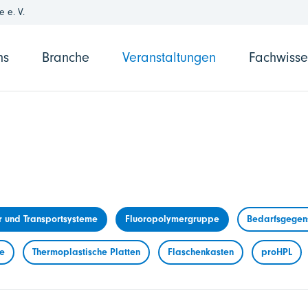
 e. V.
ns
Branche
Veranstaltungen
Fachwiss
r und Transportsysteme
Fluoropolymergruppe
Bedarfsgegens
me
Thermoplastische Platten
Flaschenkasten
proHPL