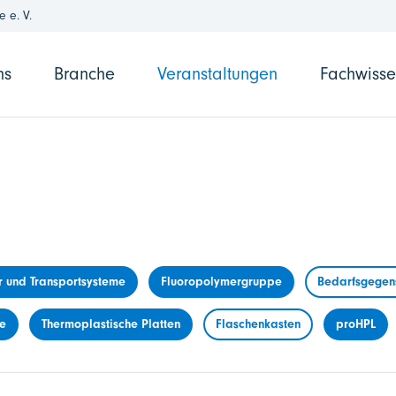
 e. V.
ns
Branche
Veranstaltungen
Fachwiss
r und Transportsysteme
Fluoropolymergruppe
Bedarfsgegens
me
Thermoplastische Platten
Flaschenkasten
proHPL