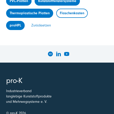
PVC-Platten
Kunststofffenstersysteme
Thermoplastische Platten
Flaschenkasten
proHPL
Zurücksetzen
pro-K
Industrieverband
langlebige Kunststoffprodukte
und Mehrwegsysteme e. V.
© pro-K 2026