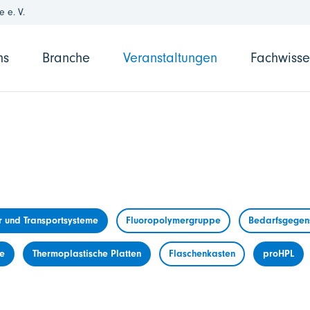
 e. V.
ns
Branche
Veranstaltungen
Fachwiss
r und Transportsysteme
Fluoropolymergruppe
Bedarfsgegens
me
Thermoplastische Platten
Flaschenkasten
proHPL