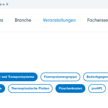
 e. V.
ns
Branche
Veranstaltungen
Fachwiss
r und Transportsysteme
Fluoropolymergruppe
Bedarfsgegens
me
Thermoplastische Platten
Flaschenkasten
proHPL