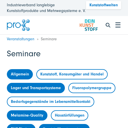
Industrieverband langlebige
Kunststoffwelten
Kunststoffprodukte und Mehrwegsysteme e. V.
☰
Veranstaltungen
Seminare
Seminare
Allgemein
Kunststoff, Konsumgüter und Handel
Lager und Transportsysteme
Fluoropolymergruppe
Bedarfsgegenstände im Lebensmittelkontakt
Melamine-Quality
Haustürfüllungen