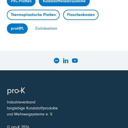
PVC-Platten
Kunststofffenstersysteme
Thermoplastische Platten
Flaschenkasten
proHPL
Zurücksetzen
pro-K
Industrieverband
langlebige Kunststoffprodukte
und Mehrwegsysteme e. V.
© pro-K 2026