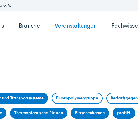
 e. V.
ns
Branche
Veranstaltungen
Fachwiss
r und Transportsysteme
Fluoropolymergruppe
Bedarfsgegens
me
Thermoplastische Platten
Flaschenkasten
proHPL