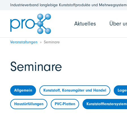
Industrieverband langlebige Kunststoffprodukte und Mehrwegsysteme
Aktuelles
Über u
Veranstaltungen
Seminare
Seminare
Allgemein
Kunststoff, Konsumgüter und Handel
Lage
Haustürfüllungen
PVC-Platten
Kunststofffenstersyste