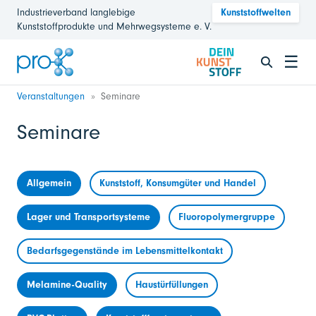
Industrieverband langlebige
Kunststoffwelten
Kunststoffprodukte und Mehrwegsysteme e. V.
☰
Veranstaltungen
Seminare
Seminare
Allgemein
Kunststoff, Konsumgüter und Handel
Lager und Transportsysteme
Fluoropolymergruppe
Bedarfsgegenstände im Lebensmittelkontakt
Melamine-Quality
Haustürfüllungen