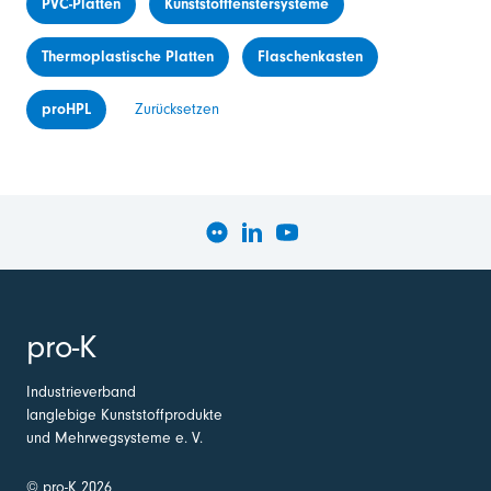
PVC-Platten
Kunststofffenstersysteme
Thermoplastische Platten
Flaschenkasten
proHPL
Zurücksetzen
pro-K
Industrieverband
langlebige Kunststoffprodukte
und Mehrwegsysteme e. V.
© pro-K 2026