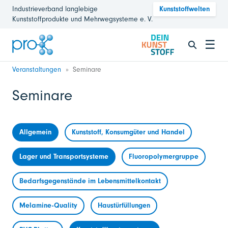
Industrieverband langlebige
Kunststoffwelten
Kunststoffprodukte und Mehrwegsysteme e. V.
☰
Veranstaltungen
Seminare
Seminare
Allgemein
Kunststoff, Konsumgüter und Handel
Lager und Transportsysteme
Fluoropolymergruppe
Bedarfsgegenstände im Lebensmittelkontakt
Melamine-Quality
Haustürfüllungen