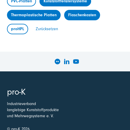
PVC-Platten
Kunststofffenstersysteme
Thermoplastische Platten
Flaschenkasten
proHPL
Zurücksetzen
pro-K
Industrieverband
langlebige Kunststoffprodukte
und Mehrwegsysteme e. V.
© pro-K 2026