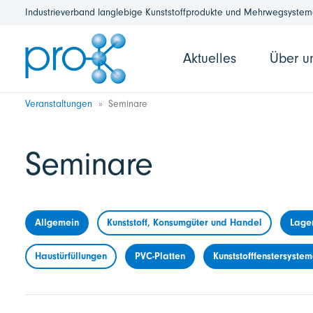
Industrieverband langlebige Kunststoffprodukte und Mehrwegsysteme
Aktuelles
Über u
Veranstaltungen
Seminare
Seminare
Allgemein
Kunststoff, Konsumgüter und Handel
Lage
Haustürfüllungen
PVC-Platten
Kunststofffenstersyste