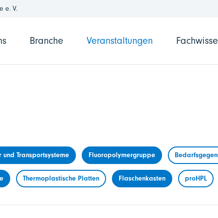
 e. V.
ns
Branche
Veranstaltungen
Fachwiss
r und Transportsysteme
Fluoropolymergruppe
Bedarfsgegens
me
Thermoplastische Platten
Flaschenkasten
proHPL