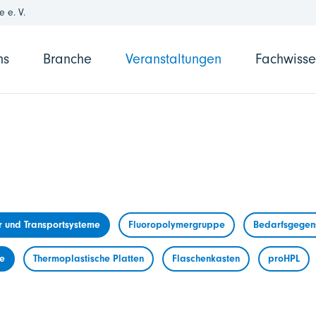
 e. V.
ns
Branche
Veranstaltungen
Fachwiss
r und Transportsysteme
Fluoropolymergruppe
Bedarfsgegens
me
Thermoplastische Platten
Flaschenkasten
proHPL