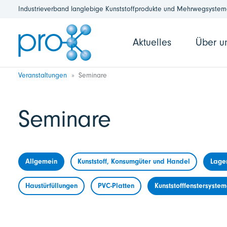
Industrieverband langlebige Kunststoffprodukte und Mehrwegsysteme
Aktuelles
Über u
Veranstaltungen
Seminare
Seminare
Allgemein
Kunststoff, Konsumgüter und Handel
Lage
Haustürfüllungen
PVC-Platten
Kunststofffenstersyste