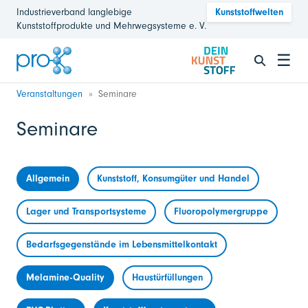
Industrieverband langlebige
Kunststoffwelten
Kunststoffprodukte und Mehrwegsysteme e. V.
☰
Veranstaltungen
Seminare
Seminare
Allgemein
Kunststoff, Konsumgüter und Handel
Lager und Transportsysteme
Fluoropolymergruppe
Bedarfsgegenstände im Lebensmittelkontakt
Melamine-Quality
Haustürfüllungen