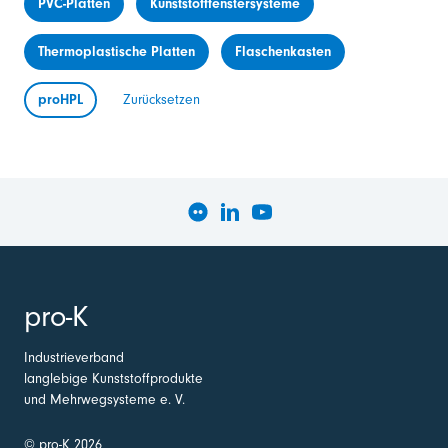
PVC-Platten
Kunststofffenstersysteme
Thermoplastische Platten
Flaschenkasten
proHPL
Zurücksetzen
pro-K
Industrieverband
langlebige Kunststoffprodukte
und Mehrwegsysteme e. V.
© pro-K 2026