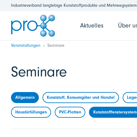
Industrieverband langlebige Kunststoffprodukte und Mehrwegsysteme
Aktuelles
Über u
Veranstaltungen
Seminare
Seminare
Allgemein
Kunststoff, Konsumgüter und Handel
Lage
Haustürfüllungen
PVC-Platten
Kunststofffenstersyste