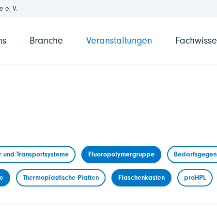
 e. V.
ns
Branche
Veranstaltungen
Fachwiss
r und Transportsysteme
Fluoropolymergruppe
Bedarfsgegens
me
Thermoplastische Platten
Flaschenkasten
proHPL