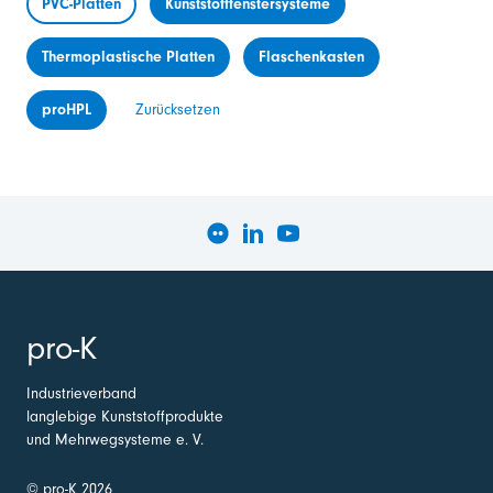
PVC-Platten
Kunststofffenstersysteme
Thermoplastische Platten
Flaschenkasten
proHPL
Zurücksetzen
pro-K
Industrieverband
langlebige Kunststoffprodukte
und Mehrwegsysteme e. V.
© pro-K 2026