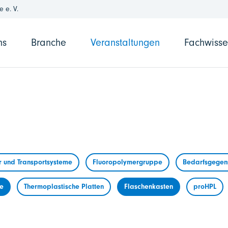
 e. V.
ns
Branche
Veranstaltungen
Fachwiss
r und Transportsysteme
Fluoropolymergruppe
Bedarfsgegens
me
Thermoplastische Platten
Flaschenkasten
proHPL