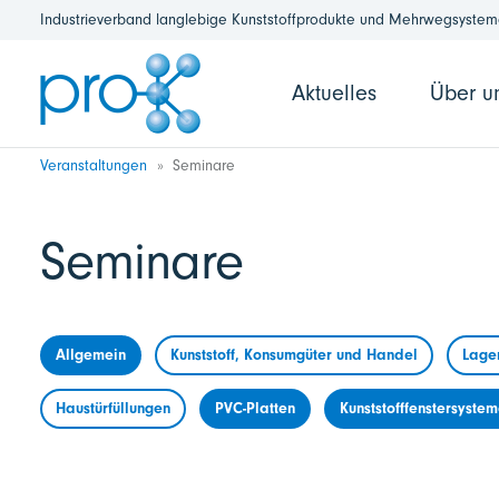
Industrieverband langlebige Kunststoffprodukte und Mehrwegsysteme
Aktuelles
Über u
Veranstaltungen
Seminare
Seminare
Allgemein
Kunststoff, Konsumgüter und Handel
Lage
Haustürfüllungen
PVC-Platten
Kunststofffenstersyste