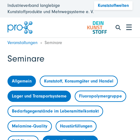
Industrieverband langlebige
Kunststoffwelten
Kunststoffprodukte und Mehrwegsysteme e. V.
☰
Veranstaltungen
Seminare
Seminare
Allgemein
Kunststoff, Konsumgüter und Handel
Lager und Transportsysteme
Fluoropolymergruppe
Bedarfsgegenstände im Lebensmittelkontakt
Melamine-Quality
Haustürfüllungen