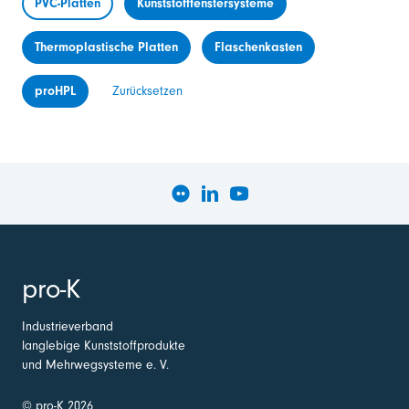
PVC-Platten
Kunststofffenstersysteme
Thermoplastische Platten
Flaschenkasten
proHPL
Zurücksetzen
pro-K
Industrieverband
langlebige Kunststoffprodukte
und Mehrwegsysteme e. V.
© pro-K 2026