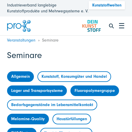
Industrieverband langlebige
Kunststoffwelten
Kunststoffprodukte und Mehrwegsysteme e. V.
☰
Veranstaltungen
Seminare
Seminare
Allgemein
Kunststoff, Konsumgüter und Handel
Lager und Transportsysteme
Fluoropolymergruppe
Bedarfsgegenstände im Lebensmittelkontakt
Melamine-Quality
Haustürfüllungen