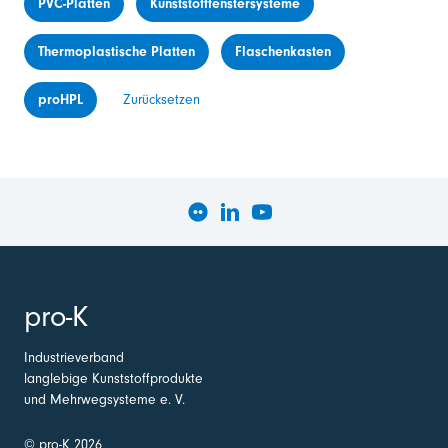
PVC-Platten
Kunststofffenstersysteme
Thermoplastische Platten
Flaschenkasten
proHPL
Zurücksetzen
pro-K
Industrieverband
langlebige Kunststoffprodukte
und Mehrwegsysteme e. V.
© pro-K 2026