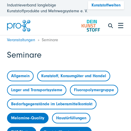
Industrieverband langlebige
Kunststoffwelten
Kunststoffprodukte und Mehrwegsysteme e. V.
☰
Veranstaltungen
Seminare
Seminare
Allgemein
Kunststoff, Konsumgüter und Handel
Lager und Transportsysteme
Fluoropolymergruppe
Bedarfsgegenstände im Lebensmittelkontakt
Melamine-Quality
Haustürfüllungen