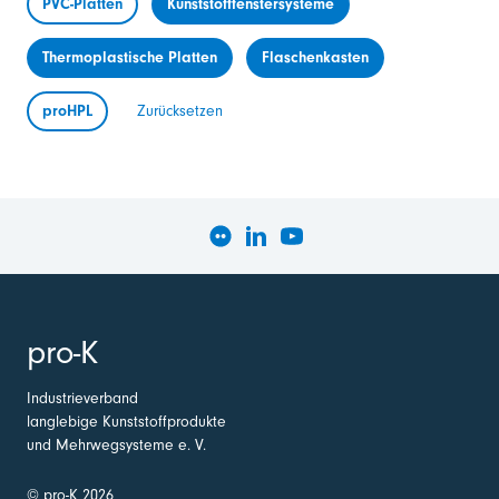
PVC-Platten
Kunststofffenstersysteme
Thermoplastische Platten
Flaschenkasten
proHPL
Zurücksetzen
pro-K
Industrieverband
langlebige Kunststoffprodukte
und Mehrwegsysteme e. V.
© pro-K 2026