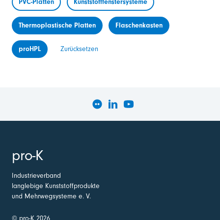
PVC-Platten
Kunststofffenstersysteme
Thermoplastische Platten
Flaschenkasten
proHPL
Zurücksetzen
pro-K
Industrieverband
langlebige Kunststoffprodukte
und Mehrwegsysteme e. V.
© pro-K 2026