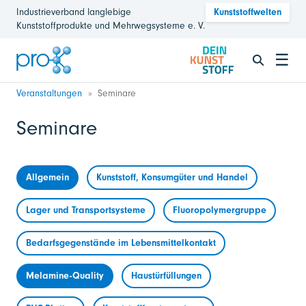
Industrieverband langlebige
Kunststoffwelten
Kunststoffprodukte und Mehrwegsysteme e. V.
☰
Veranstaltungen
Seminare
Seminare
Allgemein
Kunststoff, Konsumgüter und Handel
Lager und Transportsysteme
Fluoropolymergruppe
Bedarfsgegenstände im Lebensmittelkontakt
Melamine-Quality
Haustürfüllungen