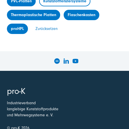
PVC-Platten
Kunststofffenstersysteme
Thermoplastische Platten
Flaschenkasten
proHPL
Zurücksetzen
pro-K
Industrieverband
langlebige Kunststoffprodukte
und Mehrwegsysteme e. V.
© pro-K 2026