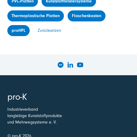
PVC-Platten
Kunststofffenstersysteme
Thermoplastische Platten
Flaschenkasten
proHPL
Zurücksetzen
pro-K
Industrieverband
langlebige Kunststoffprodukte
und Mehrwegsysteme e. V.
© pro-K 2026