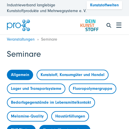
Industrieverband langlebige
Kunststoffwelten
Kunststoffprodukte und Mehrwegsysteme e. V.
☰
Veranstaltungen
Seminare
Seminare
Allgemein
Kunststoff, Konsumgüter und Handel
Lager und Transportsysteme
Fluoropolymergruppe
Bedarfsgegenstände im Lebensmittelkontakt
Melamine-Quality
Haustürfüllungen