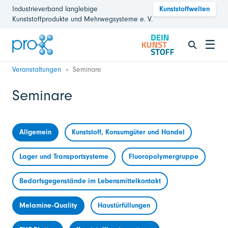
Industrieverband langlebige
Kunststoffwelten
Kunststoffprodukte und Mehrwegsysteme e. V.
☰
Veranstaltungen
Seminare
Seminare
Allgemein
Kunststoff, Konsumgüter und Handel
Lager und Transportsysteme
Fluoropolymergruppe
Bedarfsgegenstände im Lebensmittelkontakt
Melamine-Quality
Haustürfüllungen