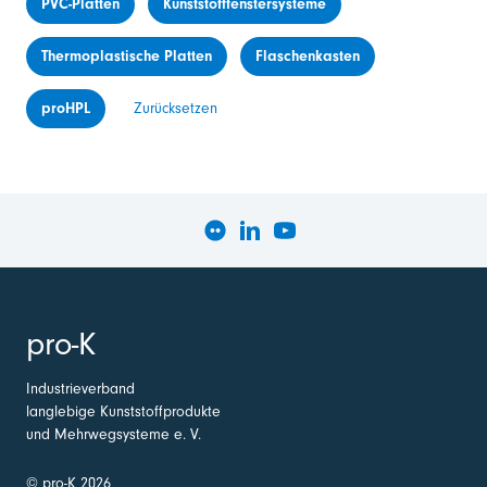
PVC-Platten
Kunststofffenstersysteme
Thermoplastische Platten
Flaschenkasten
proHPL
Zurücksetzen
pro-K
Industrieverband
langlebige Kunststoffprodukte
und Mehrwegsysteme e. V.
© pro-K 2026