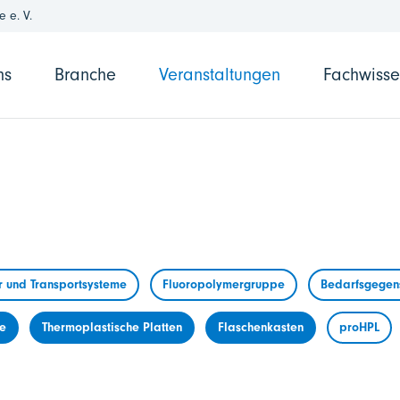
 e. V.
ns
Branche
Veranstaltungen
Fachwiss
r und Transportsysteme
Fluoropolymergruppe
Bedarfsgegens
me
Thermoplastische Platten
Flaschenkasten
proHPL