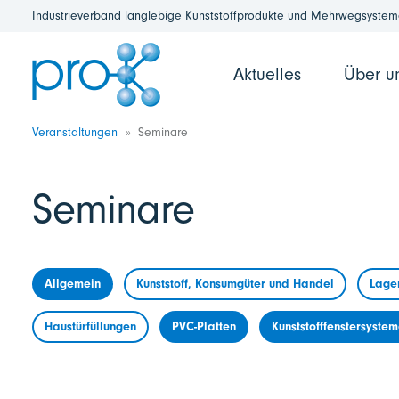
Industrieverband langlebige Kunststoffprodukte und Mehrwegsysteme
Aktuelles
Über u
Veranstaltungen
Seminare
Seminare
Allgemein
Kunststoff, Konsumgüter und Handel
Lage
Haustürfüllungen
PVC-Platten
Kunststofffenstersyste