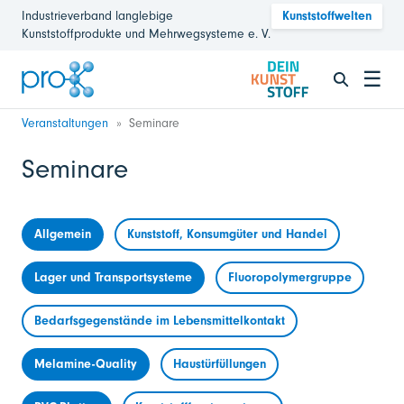
Industrieverband langlebige
Kunststoffwelten
Kunststoffprodukte und Mehrwegsysteme e. V.
☰
Veranstaltungen
Seminare
Seminare
Allgemein
Kunststoff, Konsumgüter und Handel
Lager und Transportsysteme
Fluoropolymergruppe
Bedarfsgegenstände im Lebensmittelkontakt
Melamine-Quality
Haustürfüllungen