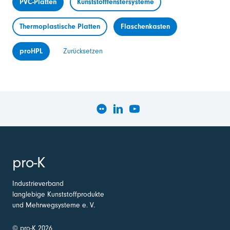
PVC-Platten
Kunststofffenstersysteme
Thermoplastische Platten
Flaschenkasten
proHPL
Zurücksetzen
pro-K
Industrieverband
langlebige Kunststoffprodukte
und Mehrwegsysteme e. V.
© pro-K 2026