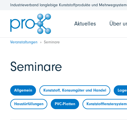
Industrieverband langlebige Kunststoffprodukte und Mehrwegsysteme
Aktuelles
Über u
Veranstaltungen
Seminare
Seminare
Allgemein
Kunststoff, Konsumgüter und Handel
Lage
Haustürfüllungen
PVC-Platten
Kunststofffenstersyste