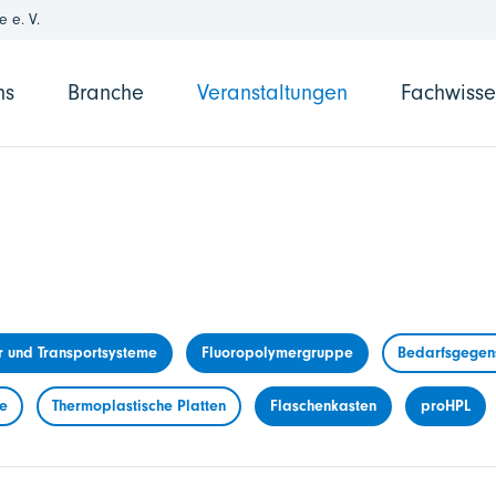
 e. V.
ns
Branche
Veranstaltungen
Fachwiss
r und Transportsysteme
Fluoropolymergruppe
Bedarfsgegens
me
Thermoplastische Platten
Flaschenkasten
proHPL