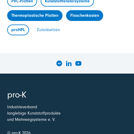
PVC-Platten
Kunststofffenstersysteme
Thermoplastische Platten
Flaschenkasten
proHPL
Zurücksetzen
pro-K
Industrieverband
langlebige Kunststoffprodukte
und Mehrwegsysteme e. V.
© pro-K 2026