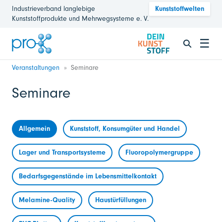
Industrieverband langlebige
Kunststoffwelten
Kunststoffprodukte und Mehrwegsysteme e. V.
☰
Veranstaltungen
Seminare
Seminare
Allgemein
Kunststoff, Konsumgüter und Handel
Lager und Transportsysteme
Fluoropolymergruppe
Bedarfsgegenstände im Lebensmittelkontakt
Melamine-Quality
Haustürfüllungen