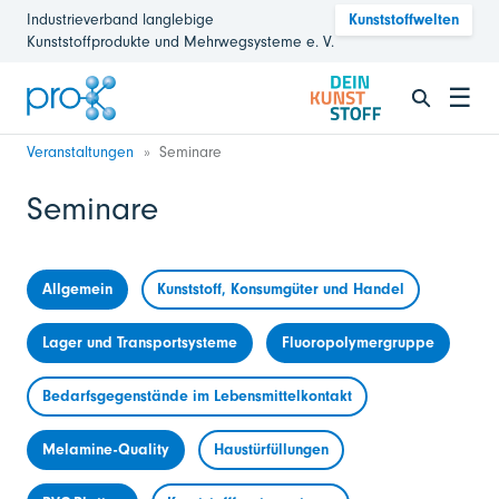
Industrieverband langlebige
Kunststoffwelten
Kunststoffprodukte und Mehrwegsysteme e. V.
☰
Veranstaltungen
Seminare
Seminare
Allgemein
Kunststoff, Konsumgüter und Handel
Lager und Transportsysteme
Fluoropolymergruppe
Bedarfsgegenstände im Lebensmittelkontakt
Melamine-Quality
Haustürfüllungen